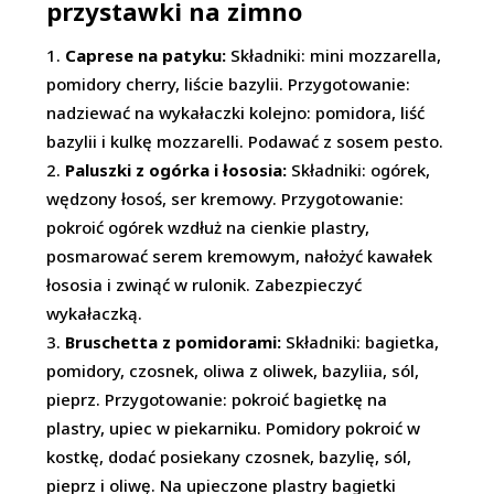
przystawki na zimno
Caprese na patyku:
Składniki: mini mozzarella,
pomidory cherry, liście bazylii. Przygotowanie:
nadziewać na wykałaczki kolejno: pomidora, liść
bazylii i kulkę mozzarelli. Podawać z sosem pesto.
Paluszki z ogórka i łososia:
Składniki: ogórek,
wędzony łosoś, ser kremowy. Przygotowanie:
pokroić ogórek wzdłuż na cienkie plastry,
posmarować serem kremowym, nałożyć kawałek
łososia i zwinąć w rulonik. Zabezpieczyć
wykałaczką.
Bruschetta z pomidorami:
Składniki: bagietka,
pomidory, czosnek, oliwa z oliwek, bazyliia, sól,
pieprz. Przygotowanie: pokroić bagietkę na
plastry, upiec w piekarniku. Pomidory pokroić w
kostkę, dodać posiekany czosnek, bazylię, sól,
pieprz i oliwę. Na upieczone plastry bagietki