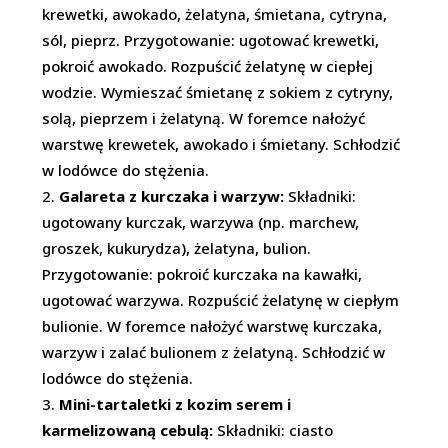
krewetki, awokado, żelatyna, śmietana, cytryna,
sól, pieprz. Przygotowanie: ugotować krewetki,
pokroić awokado. Rozpuścić żelatynę w ciepłej
wodzie. Wymieszać śmietanę z sokiem z cytryny,
solą, pieprzem i żelatyną. W foremce nałożyć
warstwę krewetek, awokado i śmietany. Schłodzić
w lodówce do stężenia.
Galareta z kurczaka i warzyw:
Składniki:
ugotowany kurczak, warzywa (np. marchew,
groszek, kukurydza), żelatyna, bulion.
Przygotowanie: pokroić kurczaka na kawałki,
ugotować warzywa. Rozpuścić żelatynę w ciepłym
bulionie. W foremce nałożyć warstwę kurczaka,
warzyw i zalać bulionem z żelatyną. Schłodzić w
lodówce do stężenia.
Mini-tartaletki z kozim serem i
karmelizowaną cebulą:
Składniki: ciasto