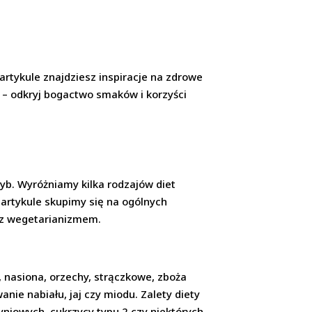
 artykule znajdziesz inspiracje na zdrowe
y – odkryj bogactwo smaków i korzyści
yb. Wyróżniamy kilka rodzajów diet
artykule skupimy się na ogólnych
ę z wegetarianizmem.
 nasiona, orzechy, strączkowe, zboża
nie nabiału, jaj czy miodu. Zalety diety
yniowych, cukrzycy typu 2 czy niektórych