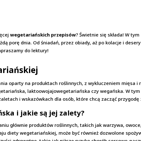
ęcej
wegetariańskich przepisów
? Świetnie się składa! W tym
dą porę dnia. Od śniadań, przez obiady, aż po kolacje i deser
Zapraszamy do lektury!
riańskiej
ia oparty na produktach roślinnych, z wykluczeniem mięsa i r
getariańska, laktoowojajowegetariańska czy wegańska. W tym 
 zaletach i wskazówkach dla osób, które chcą zacząć przygod
ska i jakie są jej zalety?
niu głównie produktów roślinnych, takich jak warzywa, owoce,
aju diety wegetariańskiej, może być również dozwolone spożywa
zyści zdrowotne, takie jak niższe ryzyko chorób sercowo-nacz