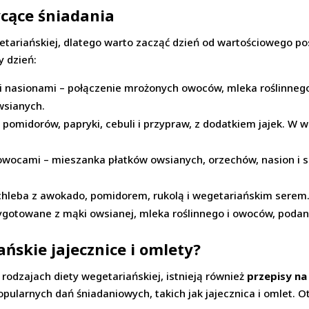
ycące śniadania
tariańskiej, dlatego warto zacząć dzień od wartościowego po
y dzień:
 nasionami – połączenie mrożonych owoców, mleka roślinnego
wsianych.
 pomidorów, papryki, cebuli i przypraw, z dodatkiem jajek. W 
 owocami – mieszanka płatków owsianych, orzechów, nasion i
chleba z awokado, pomidorem, rukolą i wegetariańskim serem
zygotowane z mąki owsianej, mleka roślinnego i owoców, poda
ńskie jajecznice i omlety?
rodzajach diety wegetariańskiej, istnieją również
przepisy na
pularnych dań śniadaniowych, takich jak jajecznica i omlet. O