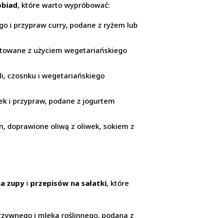
obiad
, które warto wypróbować:
o i przypraw curry, podane z ryżem lub
towane z użyciem wegetariańskiego
li, czosnku i wegetariańskiego
ajek i przypraw, podane z jogurtem
, doprawione oliwą z oliwek, sokiem z
na zupy
i
przepisów na sałatki
, które
rzywnego i mleka roślinnego, podana z