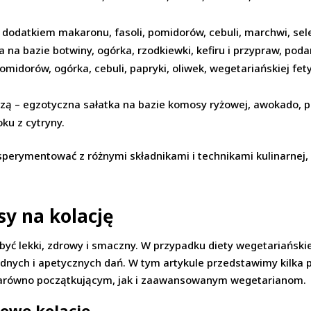
dodatkiem makaronu, fasoli, pomidorów, cebuli, marchwi, sel
a na bazie botwiny, ogórka, rzodkiewki, kefiru i przypraw, po
omidorów, ogórka, cebuli, papryki, oliwek, wegetariańskiej fety
zą – egzotyczna sałatka na bazie komosy ryżowej, awokado, po
oku z cytryny.
sperymentować z różnymi składnikami i technikami kulinarnej,
sy na kolację
 być lekki, zdrowy i smaczny. W przypadku diety wegetariańskie
dnych i apetycznych dań. W tym artykule przedstawimy kilka 
zarówno początkującym, jak i zaawansowanym wegetarianom.
rowe kolacje