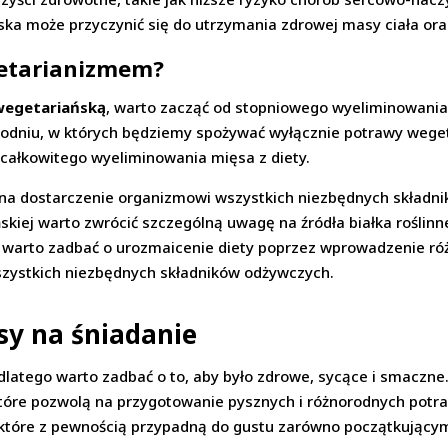
ka może przyczynić się do utrzymania zdrowej masy ciała o
getarianizmem?
wegetariańską
, warto zacząć od stopniowego wyeliminowania 
godniu, w których będziemy spożywać wyłącznie potrawy wege
 całkowitego wyeliminowania mięsa z diety.
na dostarczenie organizmowi wszystkich niezbędnych składnik
skiej warto zwrócić szczególną uwagę na źródła białka roślinn
 warto zadbać o urozmaicenie diety poprzez wprowadzenie ró
szystkich niezbędnych składników odżywczych.
sy na śniadanie
 dlatego warto zadbać o to, aby było zdrowe, sycące i smaczne
które pozwolą na przygotowanie pysznych i różnorodnych potr
 które z pewnością przypadną do gustu zarówno początkując