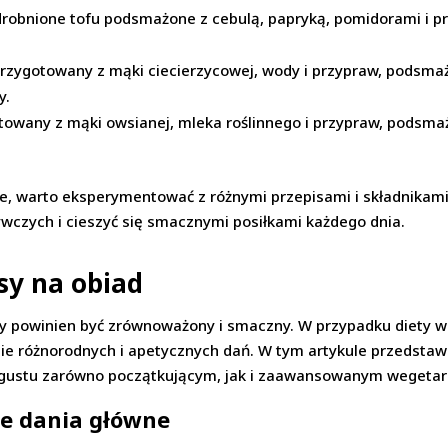
zdrobnione tofu podsmażone z cebulą, papryką, pomidorami i 
przygotowany z mąki ciecierzycowej, wody i przypraw, podsma
y.
towany z mąki owsianej, mleka roślinnego i przypraw, podsma
e, warto eksperymentować z różnymi przepisami i składnikam
wczych i cieszyć się smacznymi posiłkami każdego dnia.
sy na obiad
óry powinien być zrównoważony i smaczny. W przypadku diety we
nie różnorodnych i apetycznych dań. W tym artykule przedsta
o gustu zarówno początkującym, jak i zaawansowanym wegeta
ie dania główne