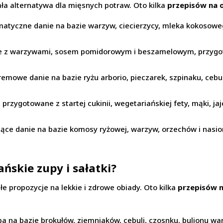
ła alternatywa dla mięsnych potraw. Oto kilka
przepisów na 
matyczne danie na bazie warzyw, ciecierzycy, mleka kokosoweg
e z warzywami, sosem pomidorowym i beszamelowym, przygo
kremowe danie na bazie ryżu arborio, pieczarek, szpinaku, cebu
cki przygotowane z startej cukinii, wegetariańskiej fety, mąki, j
ące danie na bazie komosy ryżowej, warzyw, orzechów i nasion
ńskie zupy i sałatki?
łe propozycje na lekkie i zdrowe obiady. Oto kilka
przepisów 
a na bazie brokułów, ziemniaków, cebuli, czosnku, bulionu wa