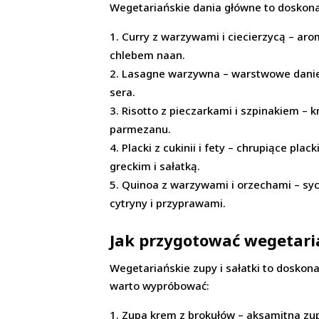
Wegetariańskie dania główne to doskona
Curry z warzywami i ciecierzycą – aro
chlebem naan.
Lasagne warzywna – warstwowe dani
sera.
Risotto z pieczarkami i szpinakiem – 
parmezanu.
Placki z cukinii i fety – chrupiące pla
greckim i sałatką.
Quinoa z warzywami i orzechami – syc
cytryny i przyprawami.
Jak przygotować wegetaria
Wegetariańskie zupy i sałatki to doskona
warto wypróbować:
Zupa krem z brokułów – aksamitna zup