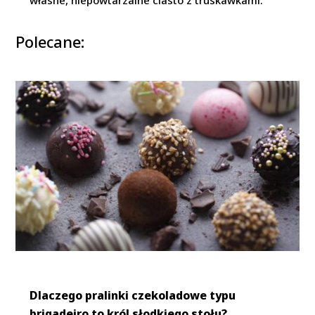
własne, niepowtarzalne ciasto z truskawkami.
Polecane:
Dlaczego pralinki czekoladowe typu
brigadeiro to król słodkiego stołu?