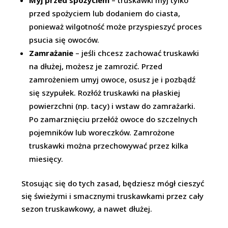
Myj przed spożyciem
– truskawki myj tylko
przed spożyciem lub dodaniem do ciasta,
ponieważ wilgotność może przyspieszyć proces
psucia się owoców.
Zamrażanie
– jeśli chcesz zachować truskawki
na dłużej, możesz je zamrozić. Przed
zamrożeniem umyj owoce, osusz je i pozbądź
się szypułek. Rozłóż truskawki na płaskiej
powierzchni (np. tacy) i wstaw do zamrażarki.
Po zamarznięciu przełóż owoce do szczelnych
pojemników lub woreczków. Zamrożone
truskawki można przechowywać przez kilka
miesięcy.
Stosując się do tych zasad, będziesz mógł cieszyć
się świeżymi i smacznymi truskawkami przez cały
sezon truskawkowy, a nawet dłużej.