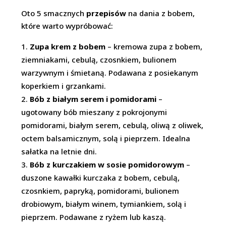
Oto 5 smacznych
przepisów
na dania z bobem,
które warto wypróbować:
Zupa krem z bobem
– kremowa zupa z bobem,
ziemniakami, cebulą, czosnkiem, bulionem
warzywnym i śmietaną. Podawana z posiekanym
koperkiem i grzankami.
Bób z białym serem i pomidorami
–
ugotowany bób mieszany z pokrojonymi
pomidorami, białym serem, cebulą, oliwą z oliwek,
octem balsamicznym, solą i pieprzem. Idealna
sałatka na letnie dni.
Bób z kurczakiem w sosie pomidorowym
–
duszone kawałki kurczaka z bobem, cebulą,
czosnkiem, papryką, pomidorami, bulionem
drobiowym, białym winem, tymiankiem, solą i
pieprzem. Podawane z ryżem lub kaszą.